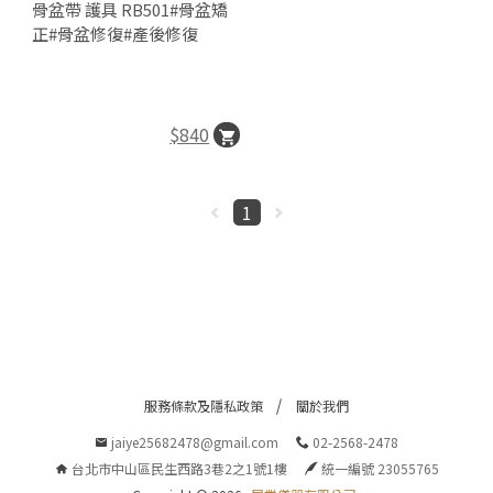
骨盆帶 護具 RB501#骨盆矯
正#骨盆修復#產後修復
$840
1
服務條款及隱私政策
關於我們
jaiye25682478@gmail.com
02-2568-2478
25
台
統
台北市中山區民生西路3巷2之1號1樓
統一編號 23055765
24
北
一