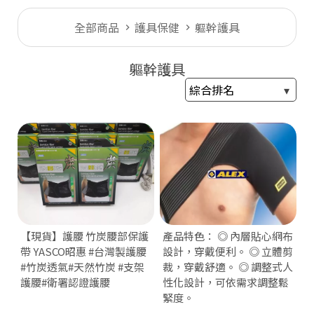
全部商品
護具保健
軀幹護具
軀幹護具
【現貨】護腰 竹炭腰部保護
產品特色： ◎ 內層貼心網布
帶 YASCO昭惠 #台灣製護腰
設計，穿戴便利。 ◎ 立體剪
#竹炭透氣#天然竹炭 #支架
裁，穿戴舒適。 ◎ 調整式人
護腰#衛署認證護腰
性化設計，可依需求調整鬆
緊度。