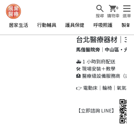
0
搜尋
購物車
選單
居家生活
行動輔具
護具保健
呼吸照護
製氧
台北醫療器材｜30
馬偕醫院旁｜中山區・大同
🚑 1 小時到府配送
🛠 現場安裝＋教學
🏥 醫療級設備服務商（非一
👉 電動床｜輪椅｜氧氣機
【立即諮詢 LINE】