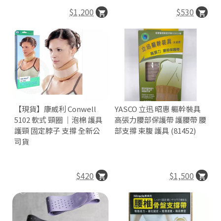
$1,200
$530
【現貨】康威利 Conwell
YASCO 立迅 昭惠 軀幹裝具
5102 軟式 頸圈 ｜泡棉 護具
高張力腰部保護帶 護腰帶 腰
護頸 固定脖子 支撐 全新公
部支撐 束腹 護具 (81452)
司貨
$420
$1,500