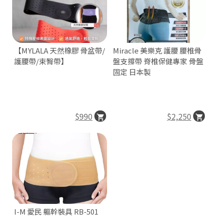
【MYLALA 天然橡膠 骨盆帶/
Miracle 美樂克 護腰 腰椎骨
護腰帶/束臀帶】
盤支撐帶 脊椎保健專家 骨盤
固定 日本製
$990
$2,250
I-M 愛民 軀幹裝具 RB-501