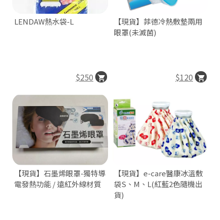
LENDAW熱水袋-L
【現貨】菲德冷熱敷墊兩用
眼罩(未滅菌)
$250
$120
【現貨】石墨烯眼罩-獨特導
【現貨】e-care醫康冰溫敷
電發熱功能 / 遠紅外線材質
袋S、M、L(紅藍2色隨機出
貨)