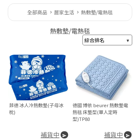
全部商品
居家生活
熱敷墊/電熱毯
熱敷墊/電熱毯
菲德 冰人冷熱敷墊(子母冰
德國 博依 beurer 熱敷墊電
枕)
熱毯 床墊型(單人定時
型)TP80
補貨中
補貨中