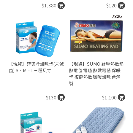
$1,380
$120
【現貨】菲德冷熱敷墊(未滅
【現貨】SUMO 舒摩熱敷墊
菌) S、M、L三種尺寸
熱電毯 電毯 熱敷電毯 保暖
墊 復健熱敷 暖暖熱敷 台灣
製
$130
$1,100
25
台
統
24
北
一