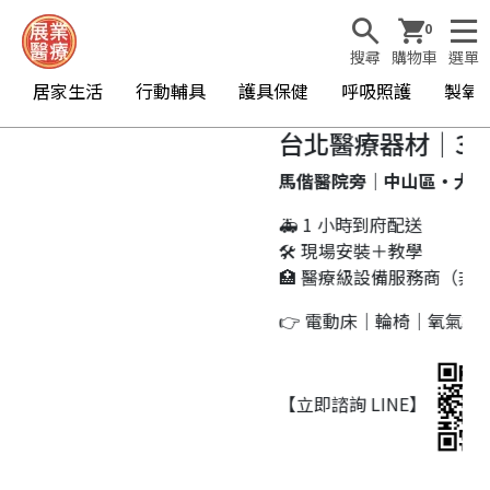
0
搜尋
購物車
選單
居家生活
行動輔具
護具保健
呼吸照護
製氧
台北醫療器材｜30
馬偕醫院旁｜中山區・大同
🚑 1 小時到府配送
🛠 現場安裝＋教學
🏥 醫療級設備服務商（非一
👉 電動床｜輪椅｜氧氣機
【立即諮詢 LINE】