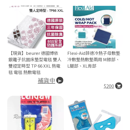
【現貨】beurer 德國博依
Flexi-Aid菲德冷熱子母敷墊
銀離子抗菌床墊型電毯 雙人
冷敷墊熱敷墊兩用 M膝部、
雙控定時型 TP 66 XXL 熱電
L腿部、XL背部
毯 電毯 熱敷電毯
補貨中
$200