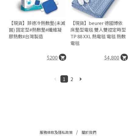
市
編
中
號
山
23
【現貨】菲德冷熱敷墊(未滅
【現貨】beurer 德國博依
區
菌) 固定型#熱敷墊#纖維凝
床墊型電毯 雙人雙控定時型
民
膠熱敷#台灣製造
TP 88 XXL 熱電毯 電毯 熱敷
電毯
生
西
$200
$4,800
路
3
巷
1
2
2
之
1
號
1
樓
C
o
服務條款及隱私政策
關於我們
p