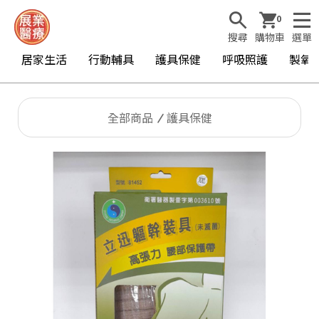
0
搜尋
購物車
選單
居家生活
行動輔具
護具保健
呼吸照護
製氧
全部商品
護具保健