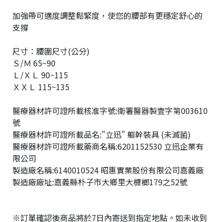
加強帶可適度調整鬆緊度，使您的腰部有更穩定舒心的
支撐
尺寸：腰圍尺寸(公分)
Ｓ/Ｍ 65~90
Ｌ/ＸＬ 90~115
ＸＸＬ 115~135
醫療器材許可證所載核准字號:衛署醫器製壹字第003610
號
醫療器材許可證所載品名:"立迅" 軀幹裝具 (未滅菌)
醫療器材許可證所載藥商名稱:6201152530 立迅企業有
限公司
製造廠名稱:6140010524 昭惠實業股份有限公司嘉義廠
製造廠廠址:嘉義縣朴子市大鄉里大槺榔179之52號
※訂單確認後商品將於7日內寄送到指定地點。如未收到