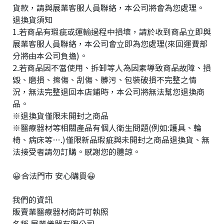
貨款，請與展業客服人員聯絡，本公司將會為您處理。
退換貨須知
1.若商品有瑕疵或運輸過程中損壞，請於收到商品立即與
展業客服人員聯絡，本公司會立即為您處理(來回運費部
分將由本公司負擔)。
2.若商品因不當使用、拆卸等人為因素導致商品故障、損
毀、磨損、擦傷、刮傷、髒污、包裝破損不完整之情
況，無法完整退回本店鋪時，本公司將無法幫您退換商
品。
※退換貨僅限未開封之商品
※醫療器材等相關產品有個人衛生問題(例如:護具、輪
椅、病床等….)僅限新品瑕疵與未開封之商品退換貨、無
法接受者請勿訂購。感謝您的體諒。
😀合法門市 安心購買😀
我們的資訊
販賣業醫療器材商許可執照
25
台
統
名稱 展業儀器有限公司
24
北
一