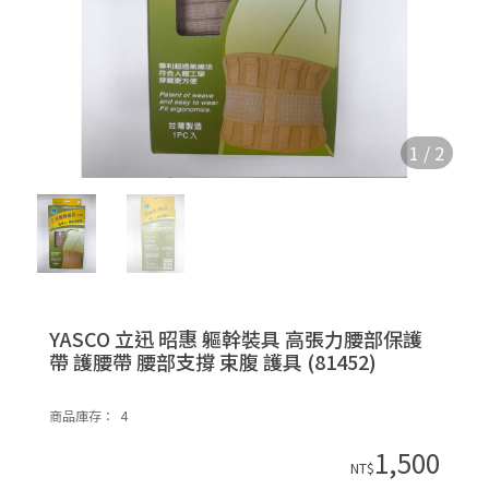
1
/
2
YASCO 立迅 昭惠 軀幹裝具 高張力腰部保護
帶 護腰帶 腰部支撐 束腹 護具 (81452)
商品庫存：
4
1,500
NT$