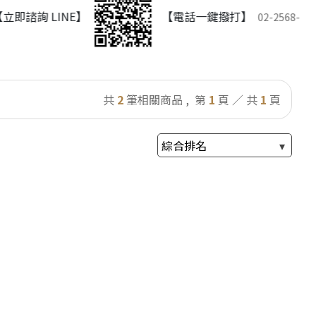
即諮詢 LINE】
【電話一鍵撥打】
02-2568-2478
共
2
筆相關商品 ,
第
1
頁 ／ 共
1
頁