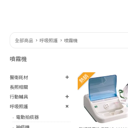
全部商品
呼吸照護
噴霧機
噴霧機
熱銷
醫衛耗材
長照相關
行動輔具
呼吸照護
電動拍痰器
抽痰機