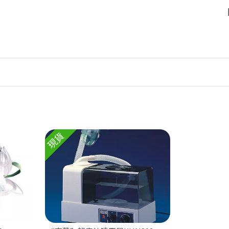
【立
現貨