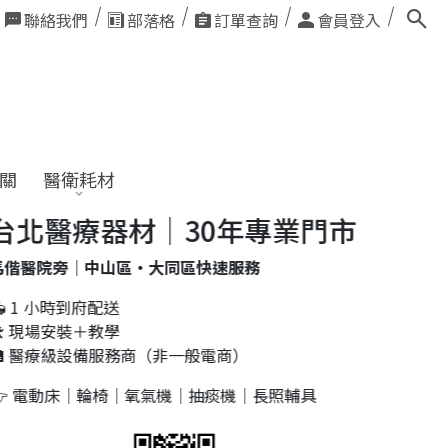
聯絡我們
部落格
訂單查詢
會員登入
關
醫衛耗材
北醫療器材｜30年專業門市
醫院旁｜中山區・大同區快速服務
 1 小時到府配送
 現場安裝＋教學
 醫療級設備服務商（非一般電商）
 電動床｜輪椅｜氧氣機｜抽痰機｜長照輔具