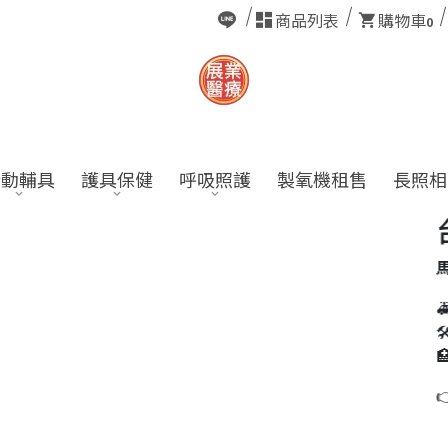
商品列表
購物車
0
行動輔具
護具保健
呼吸照護
製氧機租售
長照相
台
馬偕
🚑
🛠
🏥
👉