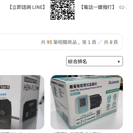
即諮詢 LINE】
【電話一鍵撥打】
02-2568-2478
共
95
筆相關商品 ,
第
1
頁 ／ 共
8
頁