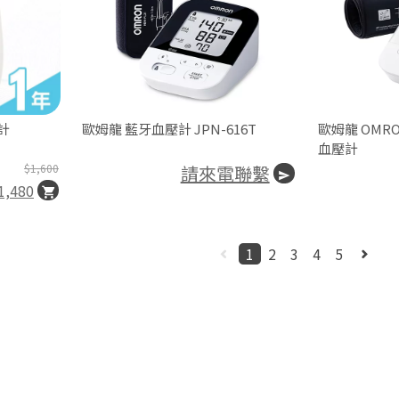
計
歐姆龍 藍牙血壓計 JPN-616T
歐姆龍 OMRO
血壓計
$1,600
請來電聯繫
1,480
1
2
3
4
5