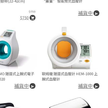
帶(22-42cm)
“麗臺” 智能臂式血壓計
$750
補貨中
$750
MO 隧道式上腕式電子
歐姆龍 隧道式血壓計 HEM-1000 上
020
腕式血壓計
補貨中
補貨中