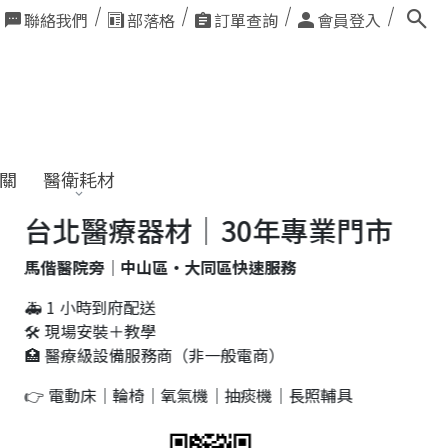
聯絡我們
部落格
訂單查詢
會員登入
關
醫衛耗材
台北醫療器材｜30年專業門市
偕醫院旁｜中山區・大同區快速服務
 1 小時到府配送
 現場安裝＋教學
 醫療級設備服務商（非一般電商）
 電動床｜輪椅｜氧氣機｜抽痰機｜長照輔具