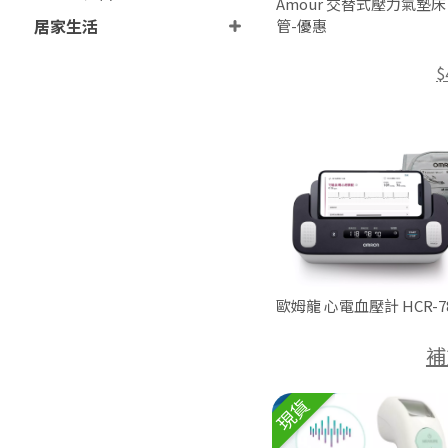
Amour 交替式壓力氣墊床 T
居家生活
管-優惠
$
歐姆龍 心電血壓計 HCR-78
補
現貨