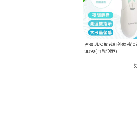
麗臺 非接觸式紅外線體溫
8D90(自動測距)
$