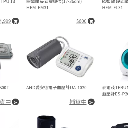
PU 18
歐姆龍 硬式壓脈帶(17-36cm)
歐姆龍 硬式壓脈
HEM-FM31
HEM-FL31
4,999
$600
00T
AND愛安德電子血壓計UA-1020
泰爾茂TERU
血壓計ES-P2
貨中
補貨中