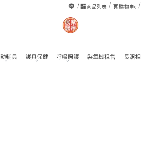
商品列表
購物車
0
行動輔具
護具保健
呼吸照護
製氧機租售
長照相
馬
🚑


